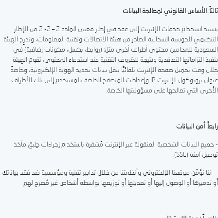
ثالثاً: الأساس القانوني لمعالجة البيانات
يستند استخدام خدمات الإنترنت إلى عقد في إطار معنى المادة 2 – 2- 2 من الإطار
التنظيمي للحوسبة السحابية الصادر من هيئة الاتصالات وتقنية المعلومات، وتدرٍج الهيئة
السعودية للمحامين محتوى أطراف أخرى مثل: (روابط، بكسل، مكونات إضافية) في
تنفيذ التزاماتها التعاقدية ونتيجة للظروف التقنية عند استدعاء المحتوى، تقوم الهيئة
خلال وقت تحميل صفحة الإنترنت تلقائيًّا بنقل بيانات تحديد الهوية الإلكترونية، وخاصةً
عنوان بروتوكول الإنترنت IP وإعدادات المتصفح الخاصة بالمستخدم إلى تلك الأطراف
الأخرى التي تعالجها على مسؤوليتها الخاصة.
رابعاً: أمن البيانات
- جميع البيانات الشخصية المنقولة عبر الإنترنت مُشفرة باستخدام إجراءات طِبق مآخذ
توصيل آمنة (SSL).
- اننا نؤمِّن موقعنا الإلكتروني وأنظمتنا من خلال تدابير تقنية ومؤسسية ضد فقد بياناتك
أو تدميرها أو الوصول إليها أو تعديلها أو توزيعها بواسطة أشخاص غير مُصرح لهم.