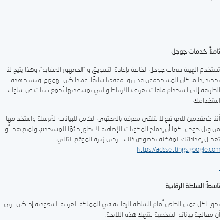
ثامناً: خدمات جوجل
تستخدم الهيئة سمات جوجل الخاصة بإعادة التسويق و ”الجمهور المشابه”، وهذا يتيح لنا
تحديد إذا ما كان المستخدمون قد زاروا موقعنا سابقًا، وماذا كان يهمهم. وتستند هذه
الطريقة إلى استخدام ملفات تعريف الارتباط والتي بمساعدتها تُجمع بيانات عن سلوك
استخدامك.
أننا كمقدمين للمواقع لا نتلقى معرفة بالمحتوى الكامل للبيانات المُرسلة واستخدامها
من قِبل جوجل، كما أن إدماج المكونات الإضافية لا يظهر دائمًا للمستخدم، ولمنع هذا أو
تعديل إعداداتك المفضلة بخصوص ذلك، يرجى زيارة الموقع التالي:
https://adssettings.google.com
تاسعاً: السلطة الرقابية
يحق لكل عميل الطعن أمام السلطة الرقابية في المملكة العربية السعودية إذا كان يرى
أن معالجة بياناته الشخصية تنتهك هذه اللائحة.