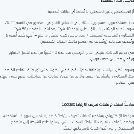
خامساً : مدة الاستبقاء
أ) المستخدمون غير المسجلين: لا تُحفظ أي بيانات شخصية.
ب) المستخدمون المسجلون: استنادًا إلى الأساس القانوني المذكور في القسم " ثالثاً"،
سوف تعالج الهيئة بيانات المُسجلين لمدة 40 شهرًا بعد انتهاء العقد = (36 شهرًا
للشكاوى التعاقدية المحتملة + مدة توصيل هذه الشكاوى تبلغ 4 أشهر كحد أقصى)
وتُحذف بعد ذلك (وتُحذف في جميع حالات الإحالة الشخصية).
في جميع الحالات، ينتهي اتفاق الترخيص بعد مدة 40 شهرًا من عدم تفعيل الاتفاق
ويؤدي هذا إلى حذف فوري.
وسوف تظل البيانات المتعلقة بحجزك مُخزنة في أنظمتنا حتى تمر فترة التقادم الخاصة
بكل الشكاوى الناشئة عن العقد، ولا بد من تخزين البيانات من معاملات الدفع حتى انتهاء
فترة التقادم .
سادساً: استخدام ملفات تعريف الارتباط Cookies
موقعنا الإلكتروني يستخدم “ملفات تعريف ارتباط” خاصة به لتحسين سهولة الاستخدام،
ويقصد بـ“ملفات تعريف الارتباط”: السجلات التي يرسلها خادم الشبكة إلى متصفح
المستخدم، والتي تُخزن هناك لاسترجاعها لاحقًا.