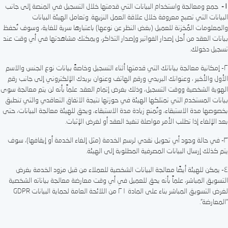
١-
جمع ومعالجة واستخدام البيانات التي قدمتها خلال التسجيل في المنصة إلى جانب
البيانات التي تصبح معروفة خلال علاقة العمل النزيهة. وتعامل الهيئة البيانات
والمعلومات المُخزنة للعميل (بغض النظر عن نوعها) باعتبارها سرية للغاية، وسوف تُحفظ
بيانات العقد من أجل إصدار الفواتير وإصدار التذاكر، ويمكنك مشاهدتها في أي وقت عند
تسجيل دخولك.
٢- إمكانية معالجة بياناتك التي قدمتها أثناء التسجيل وخاصةً بيانات نوع الجنس والاسم
الأول والأخير ، وعنوانك البريدي ورقم الهاتف وعنوان بريدك الإلكتروني إلى جانب رقم
الهوية الشخصية ووقت التسجيل، وذلك بغرض إتمام العقد. علماً بأنه لن يتم معالجة سوى
بيانات المستخدم التي تمتلكها الهيئة في حوزتها نتيجة الاتفاق التعاقدي والتي تنطبق
بخصوصها مدة الاستبقاء، وتُمنع زيادة مدة الاستبقاء، ويحق للهيئة معالجة البيانات، حتى
بعد الإلغاء إذا تطلب الأمر مواصلة تنفيذ العقد أو لغرض الإثبات.
٣- في حالة وجود أي تحويل نقدي لرسم الخدمة (مثل إلغاء الخدمة أو إيقافها)، سوف
يتم كذلك إرسال البيانات المصرفية المطلوبة إلى الهيئة.
٤- يمكن للهيئة أيضًا معالجة البيانات الشخصية للعملاء من قبل مزود الخدمة بغرض
التسويق المباشر، علماً بأنه يحق للعميل في أي وقت معارضة معالجة بياناته الشخصية
لغرض التسويق المباشر بناء على المادة ٢١ من اللائحة العامة لحماية البيانات GDPR
“المعارضة”.