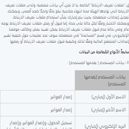
إن “ملفات تعريف الارتباط” الخاصة بنا لا تخزن أي بيانات شخصية، ولدى ملفات تعريف
الارتباط التي تولدها الهيئة مدة انتهاء صلاحية تبلغ عامًا واحدًا كحد أقصى، ويمكنك
تعديل إعدادات متصفحك بحيث يتم إخبارك بشأن استخدام ملفات تعريف الارتباط،
ويمكنك الاختيار وفقًا لكل حالة على حدة، إما قبول أو رفض ملفات تعريف الارتباط بوجه
عام. وفي حالة عدم قبول ملفات تعريف الارتباط يمكن تقييد بعض وظائف موقعنا
الإلكتروني، في قسم “المساعدة” في متصفحك سوف تجد تعليمات حول كيفية تغيير
إعدادات المتصفح الحالية وفقًا لذلك وكيفية قبول ملفات تعريف الارتباط أو رفضها.
سابعاً: الأنواع المُعالجة من البيانات
١
- بيانات المستخدم ( يقدمها المستخدم) :
بيانات المستخدم (يقدمها
المستخدم)
الاسم الأول (إجباري)
إصدار الفواتير
الاسم الأخير (إجباري)
إصدار الفواتير
تسجيل الدخول، وإصدار الفواتير، وإصدار
البريد الإلكتروني (إجباري)