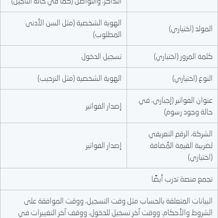
التذاكر، والتواصل (كما في حالة التأجيل)
الهوية الشخصية (مثل السن الأدنى
المولد (اختياري)
المطلوب)
كلمة المرور (اختياري)
تسجيل الدخول
النوع (اختياري)
الهوية الشخصية (مثل الترحيب)
عنوان الفواتير (إجباري، في
إصدار الفواتير
حالة وجود رسوم)
الشركة، الرقم التعريفي
لضريبة القيمة المُضافة
إصدار الفواتير
(اختياري)
تجمع منصة تدرب أيضًا
البيانات المتعلقة بالحساب مثل وقت التسجيل، ووقت الموافقة على
الشروط والأحكام، ووقت آخر تسجيل للدخول، ووقف آخر التغييرات في