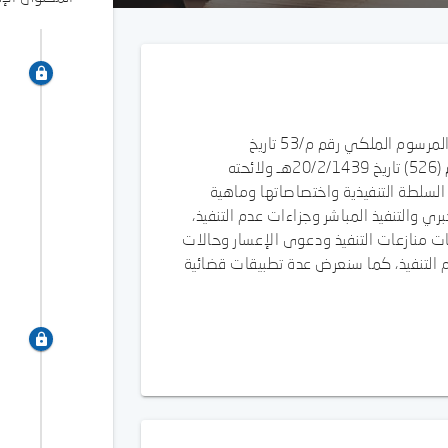
تتناول هذه المادة شرح نظام التنفيذ الصادر بموجب المرسوم الملكي رقم م/53 تاريخ
13/8/1433هـ، ولائحته التنفيذية الصادرة بالقرار رقم (526) تاريخ 20/2/1439هـ ولائحته
السلطة التنفيذية واختصاصاتها وماهية
ري والتنفيذ المباشر وجزاءات عدم التنفيذ،
يات منازعات التنفيذ ودعوى الإعسار وحالات
م التنفيذ، كما سنعرض عدة تطبيقات قضائية