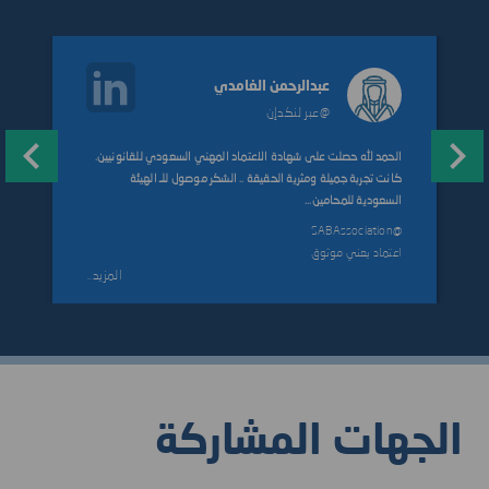
عبدالرحمن الغامدي
@عبر لنكدإن
الحمد لله حصلت على شهادة الاعتماد المهني السعودي للقانونيين.
‏كانت تجربة جميلة ومثرية الحقيقة .. الشكر موصول للـ الهيئة
السعودية للمحامين...
@SABAssociation
اعتماد يعني موثوق
..المزيد
Item
1
of
9
الجهات المشاركة