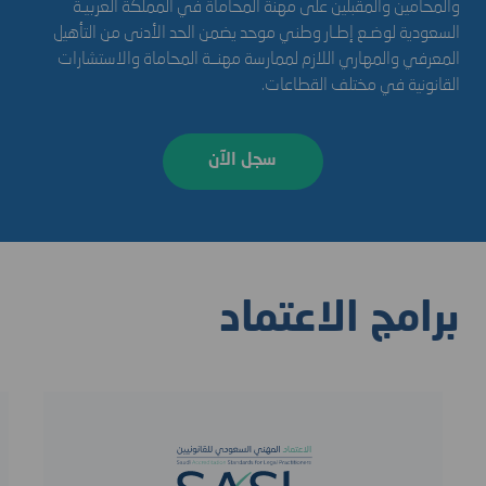
واﻟﻤﺤﺎﻣﻴﻦ واﻟﻤﻘﺒﻠﻴﻦ ﻋﻠﻰ ﻣﻬﻨﺔ اﻟﻤﺤﺎﻣﺎة ﻓﻲ اﻟﻤﻤﻠﻜﺔ اﻟﻌﺮﺑﻴـﺔ
اﻟﺴﻌﻮدﻳﺔ ﻟﻮﺿـﻊ إﻃـﺎر وﻃﻨﻲ ﻣﻮﺣﺪ ﻳﻀﻤﻦ اﻟﺤﺪ اﻷدﻧﻰ ﻣﻦ اﻟﺘﺄﻫﻴل
اﻟﻤﻌﺮﻓﻲ واﻟﻤﻬﺎري اللازم ﻟﻤﻤﺎرﺳﺔ ﻣﻬﻨــﺔ اﻟﻤﺤﺎﻣﺎة واﻻﺳﺘﺸﺎرات
اﻟﻘﺎﻧﻮﻧﻴﺔ ﻓﻲ ﻣﺨﺘﻠﻒ اﻟﻘﻄﺎﻋﺎت.
سجل الآن
برامج الاعتماد