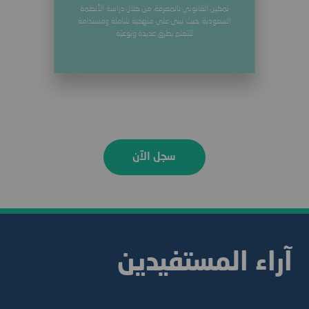
تمكين القانوني بالمعرفة، من خلال دراسة الأنظمة
السعودية، حيث تبنى على منهجية شاملة ومستدامة
للتعلم بطرق عديدة ونوعيّة
Item
1
سجل الآن
of
3
آراء المستفيدين