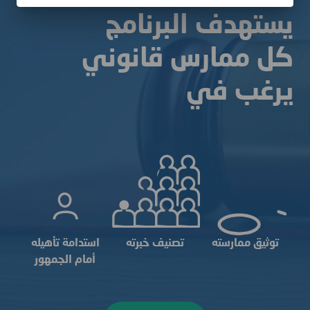
يستهدف البرنامج
كل ممارس قانوني
يرغب في
ﺗﻮﺛﻴﻖ ﻣﻤﺎرﺳﺘﻪ
تصنيف خبرته
استدامة تأهيله
أمام الجمهور