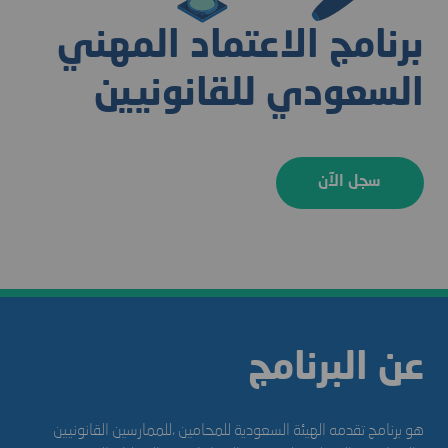
برنامج الاعتماد المهني
السعودي للقانونيين
سجل الآن
عن البرنامج
ﻫﻮ ﺑﺮﻧﺎﻣﺞ ﺗﻘﺪﻣﻪ اﻟﻬﻴﺌﺔ السعودية ﻟﻠﻤﺤﺎﻣﻴﻦ ،ﻟﻠﻤﻤﺎرﺳﻴﻦ اﻟﻘﺎﻧﻮﻧﻴﻴﻦ