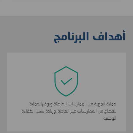
Item
1
of
3
أهداف البرنامج
ﺣﻤﺎﻳﺔ اﻟﻤﻬﻨﺔ ﻣﻦ اﻟﻤﻤﺎرﺳﺎت اﻟﺨﺎﻃﺌﺔ وﺗﻮﻓﻴﺮاﻟﺤﻤﺎﻳﺔ
ﻟﻠﻘﻄﺎع ﻣﻦ اﻟﻤﻤﺎرﺳـﺎت ﻏﻴـﺮ اﻟﻌﺎدﻟﺔ ،وزﻳﺎدة ﻧﺴﺐ اﻟﻜﻔﺎءة
اﻟﻮﻃﻨﻴﺔ