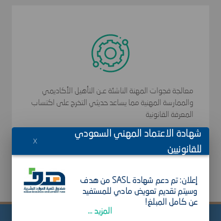
ﻣﻌﺎﻟﺠﺔ ﻓﺠﻮات اﻟﻤﻬﻨﺔ اﻟﻨﺎﺷﺌﺔ ﻋـﻦ اﻟﺘﺄﻫﻴﻞ اﻷﻛﺎدﻳﻤﻲ
واﻟﻤﻤﺎرﺳﺔ اﻟﻤﻬﻨﻴﺔ ﻣﻤﺎ ﻳﺴﺎﻋﺪ ﺣﺪﻳﺜﻲ اﻟﺘﺨﺮج ﻋﻠﻰ اﻛﺘﺴﺎب
اﻟﻤﻌﺮﻓﺔ اﻟﻘﺎﻧﻮﻧﻴﺔ
شهادة الاعتماد المهني السعودي
X
للقانونيين
سجل الآن
إعلان: تم دعم شهادة SASL من هدف
وسيتم تقديم تعويض مادي للمستفيد
عن كامل المبلغ!
المزيد ...