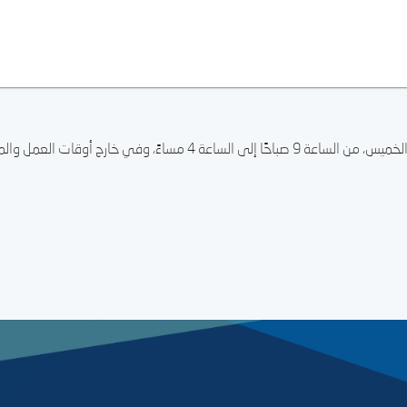
سنبذل قصارى جهدنا لنعود إليك في أقرب وقت.