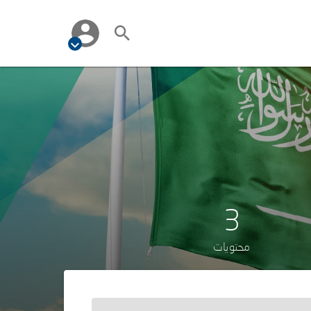
3
محتويات